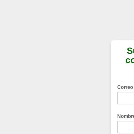
S
c
Correo
Nombr