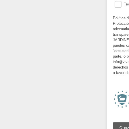
Tex
Política 
Protecció
adecuarla
transpare
JARDINER
puedes ca
"desuscri
parte, o 
info@vive
derechos 
a favor de