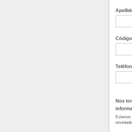
Apellid
Código
Teléfon
Nos tom
inform
Estamos c
novedade