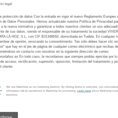
to legal
de protección de datos Con la entrada en vigor el nuevo Reglamento Europeo 
n de Datos Personales. Hemos actualizado nuestra Política de Privacidad pa
 a la nueva normativa y garantizar a todos nuestros clientes un uso adecuad
nte de sus datos, siendo el responsable de su tratamiento la sociedad VIV
ÍA LA HOZ, S.L, con CIF B31348550, domiciliada en Tudela. En cualquier
mbiar de opinión, revocando tu consentimiento. Tan sólo debes hacer clic en
bir" que hay en el pie de página de cualquier correo electrónico que recibas d
poniéndose en contacto con nosotros en la siguiente dirección de correo:
roslahoz.es En todo caso, te recordamos que siempre podrás ejercitar por tu 
de acceso, rectificación, supresión, oposición, limitación del tratamiento y po
l cliente.
We use Mailchimp as our marketing platform. By clicking below to subscribe, you acknowled
information will be transferred to Mailchimp for processing.
Learn more
about Mailchimp's pri
practices.