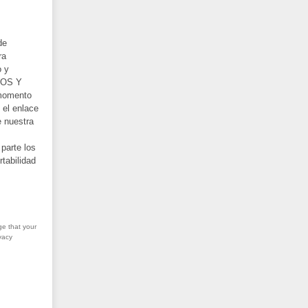
de
ra
o y
EROS Y
 momento
 el enlace
e nuestra
parte los
rtabilidad
ge that your
vacy